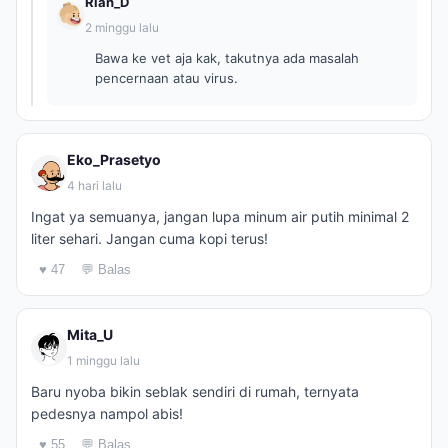
Rian_D
2 minggu lalu
Bawa ke vet aja kak, takutnya ada masalah
pencernaan atau virus.
Eko_Prasetyo
4 hari lalu
Ingat ya semuanya, jangan lupa minum air putih minimal 2
liter sehari. Jangan cuma kopi terus!
♥ 47
💬 Balas
Mita_U
1 minggu lalu
Baru nyoba bikin seblak sendiri di rumah, ternyata
pedesnya nampol abis!
♥ 55
💬 Balas