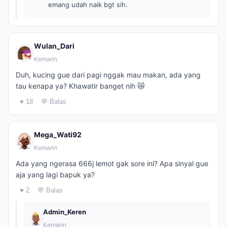
emang udah naik bgt sih.
Wulan_Dari
Kemarin
Duh, kucing gue dari pagi nggak mau makan, ada yang
tau kenapa ya? Khawatir banget nih 😿
♥ 18
💬 Balas
Mega_Wati92
Kemarin
Ada yang ngerasa 666j lemot gak sore ini? Apa sinyal gue
aja yang lagi bapuk ya?
♥ 2
💬 Balas
Admin_Keren
Kemarin