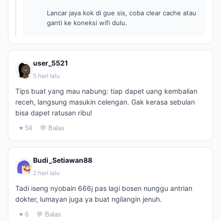
Lancar jaya kok di gue sis, coba clear cache atau
ganti ke koneksi wifi dulu.
user_5521
5 hari lalu
Tips buat yang mau nabung: tiap dapet uang kembalian
receh, langsung masukin celengan. Gak kerasa sebulan
bisa dapet ratusan ribu!
♥ 54
💬 Balas
Budi_Setiawan88
2 hari lalu
Tadi iseng nyobain 666j pas lagi bosen nunggu antrian
dokter, lumayan juga ya buat ngilangin jenuh.
♥ 6
💬 Balas