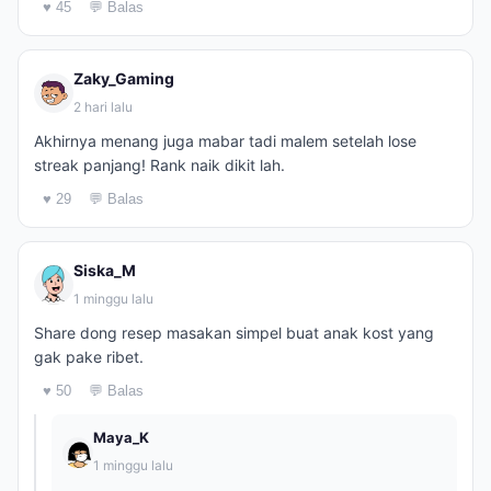
♥ 45
💬 Balas
Zaky_Gaming
2 hari lalu
Akhirnya menang juga mabar tadi malem setelah lose
streak panjang! Rank naik dikit lah.
♥ 29
💬 Balas
Siska_M
1 minggu lalu
Share dong resep masakan simpel buat anak kost yang
gak pake ribet.
♥ 50
💬 Balas
Maya_K
1 minggu lalu