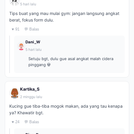
5 hari lalu
Tips buat yang mau mulai gym: jangan langsung angkat
berat, fokus form dulu.
♥ 91
💬 Balas
Dani_W
5 hari lalu
Setuju bgt, dulu gue asal angkat malah cidera
pinggang 💀
Kartika_S
2 minggu lalu
Kucing gue tiba-tiba mogok makan, ada yang tau kenapa
ya? Khawatir bgt.
♥ 24
💬 Balas