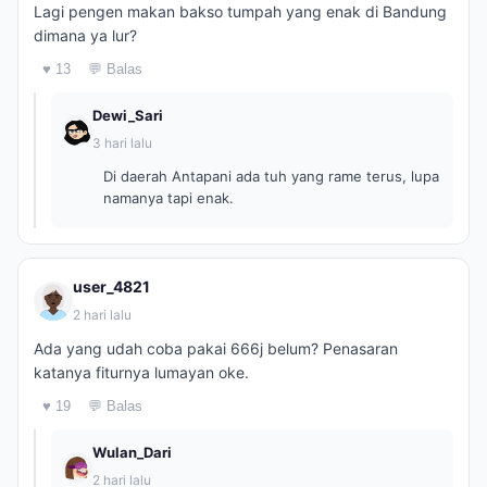
Lagi pengen makan bakso tumpah yang enak di Bandung
dimana ya lur?
♥ 13
💬 Balas
Dewi_Sari
3 hari lalu
Di daerah Antapani ada tuh yang rame terus, lupa
namanya tapi enak.
user_4821
2 hari lalu
Ada yang udah coba pakai 666j belum? Penasaran
katanya fiturnya lumayan oke.
♥ 19
💬 Balas
Wulan_Dari
2 hari lalu