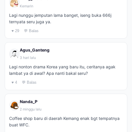
Kemarin
Lagi nunggu jemputan lama banget, iseng buka 666j
ternyata seru juga ya.
♥ 29
💬 Balas
Agus_Ganteng
3 hari lalu
Lagi nonton drama Korea yang baru itu, ceritanya agak
lambat ya di awal? Apa nanti bakal seru?
♥ 4
💬 Balas
Nanda_P
2 minggu lalu
Coffee shop baru di daerah Kemang enak bgt tempatnya
buat WFC.