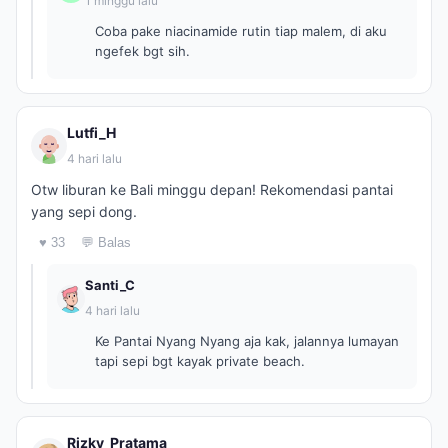
1 minggu lalu
Coba pake niacinamide rutin tiap malem, di aku
ngefek bgt sih.
Lutfi_H
4 hari lalu
Otw liburan ke Bali minggu depan! Rekomendasi pantai
yang sepi dong.
♥ 33
💬 Balas
Santi_C
4 hari lalu
Ke Pantai Nyang Nyang aja kak, jalannya lumayan
tapi sepi bgt kayak private beach.
Rizky_Pratama