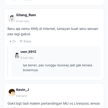
Gilang_Ram
6 hari lalu
Baru aja nemu 666j di internet, lumayan buat seru-seruan
pas lagi gabut.
♥ 25
💬 Balas
user_9912
6 hari lalu
Iya bener, pas nunggu busway jadi gak kerasa
bosennya.
Kevin_J
Kemarin
Gokil bgt tadi malem pertandingan MU vs Liverpool, emosi