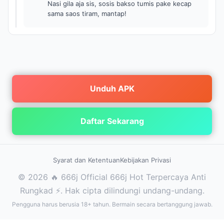
Nasi gila aja sis, sosis bakso tumis pake kecap
sama saos tiram, mantap!
Unduh APK
Daftar Sekarang
Syarat dan Ketentuan
Kebijakan Privasi
© 2026 🔥 666j Official 666j Hot Terpercaya Anti
Rungkad ⚡. Hak cipta dilindungi undang-undang.
Pengguna harus berusia 18+ tahun. Bermain secara bertanggung jawab.