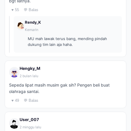
bgt liatnya.
♥ 55
💬 Balas
Rendy_K
Kemarin
MU mah lawak terus bang, mending pindah
dukung tim lain aja haha.
Hengky_M
2 bulan lalu
Sepeda lipat masih musim gak sih? Pengen beli buat
olahraga santai.
♥ 49
💬 Balas
User_007
2 minggu lalu