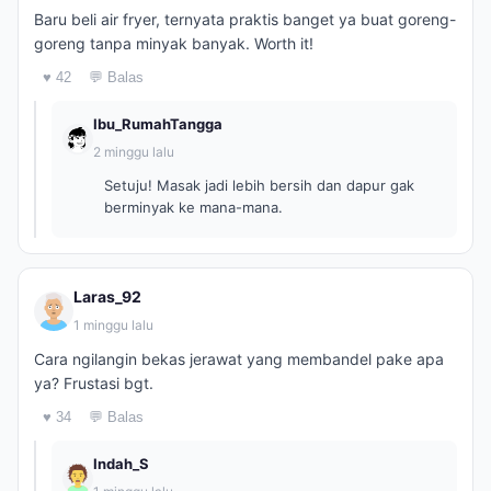
Baru beli air fryer, ternyata praktis banget ya buat goreng-
goreng tanpa minyak banyak. Worth it!
♥ 42
💬 Balas
Ibu_RumahTangga
2 minggu lalu
Setuju! Masak jadi lebih bersih dan dapur gak
berminyak ke mana-mana.
Laras_92
1 minggu lalu
Cara ngilangin bekas jerawat yang membandel pake apa
ya? Frustasi bgt.
♥ 34
💬 Balas
Indah_S