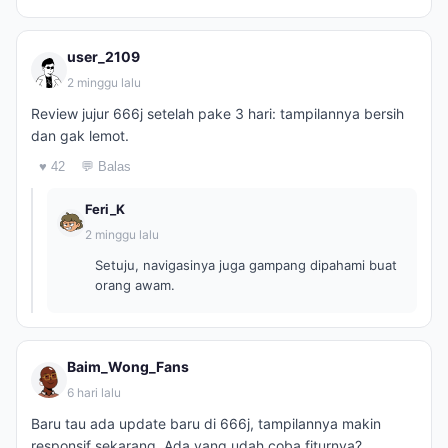
user_2109
2 minggu lalu
Review jujur 666j setelah pake 3 hari: tampilannya bersih
dan gak lemot.
♥ 42
💬 Balas
Feri_K
2 minggu lalu
Setuju, navigasinya juga gampang dipahami buat
orang awam.
Baim_Wong_Fans
6 hari lalu
Baru tau ada update baru di 666j, tampilannya makin
responsif sekarang. Ada yang udah coba fiturnya?