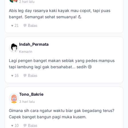
2 hari lalu
Abis leg day rasanya kaki kayak mau copot, tapi puas
banget. Semangat sehat semuanya! 💪
♥ 21
💬 Balas
Indah_Permata
Kemarin
Lagi pengen banget makan seblak yang pedes mampus
tapi lambung lagi gak bersahabat... sedih 😢
♥ 16
💬 Balas
Tono_Bakrie
3 hari lalu
Gimana sih cara ngatur waktu biar gak begadang terus?
Capek banget bangun pagi muka kusem.
♥ 10
💬 Balas