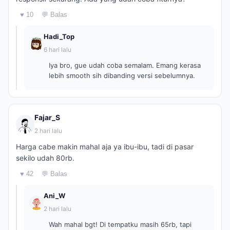
♥ 10
💬 Balas
Hadi_Top
6 hari lalu
Iya bro, gue udah coba semalam. Emang kerasa
lebih smooth sih dibanding versi sebelumnya.
Fajar_S
2 hari lalu
Harga cabe makin mahal aja ya ibu-ibu, tadi di pasar
sekilo udah 80rb.
♥ 42
💬 Balas
Ani_W
2 hari lalu
Wah mahal bgt! Di tempatku masih 65rb, tapi