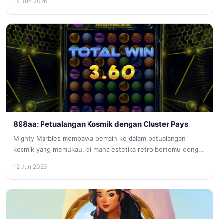
14 Jun 2026
898aa: Petualangan Kosmik dengan Cluster Pays
Mighty Marbles membawa pemain ke dalam petualangan
kosmik yang memukau, di mana estetika retro bertemu dengan
teknologi futuristik dalam satu...
12 Jun 2026