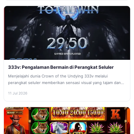
333v: Pengalaman Bermain di Perangkat Seluler
Menjelajahi dunia Crown of the Undying 333v melalui
perangkat seluler memberikan sensasi visual yang tajam dan
atmosferik, seolah-olah Anda sedang...
11 Jul 2026