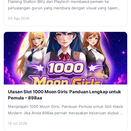
Flaming Stallion Blitz dari Playtech membawa pemain ke
petualangan gurun yang membara dengan visual yang tajam
dan energi tinggi. Dengan...
04 Agu 2026
Ulasan Slot 1000 Moon Girls: Panduan Lengkap untuk
Pemula – 898aa
Menjelajahi 1000 Moon Girls: Panduan Pemula untuk Slot Klasik
Modern Jika Anda 898aa pernah merasakan keseruan duduk di
depan mesin...
18 Jul 2026