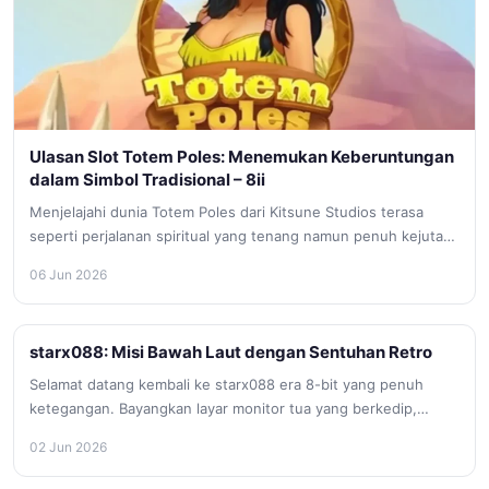
Ulasan Slot Totem Poles: Menemukan Keberuntungan
dalam Simbol Tradisional – 8ii
Menjelajahi dunia Totem Poles dari Kitsune Studios terasa
seperti perjalanan spiritual yang tenang namun penuh kejutan.
Sebagai pemain, kesan pertama...
06 Jun 2026
starx088: Misi Bawah Laut dengan Sentuhan Retro
Selamat datang kembali ke starx088 era 8-bit yang penuh
ketegangan. Bayangkan layar monitor tua yang berkedip,
menampilkan barisan simbol militer...
02 Jun 2026