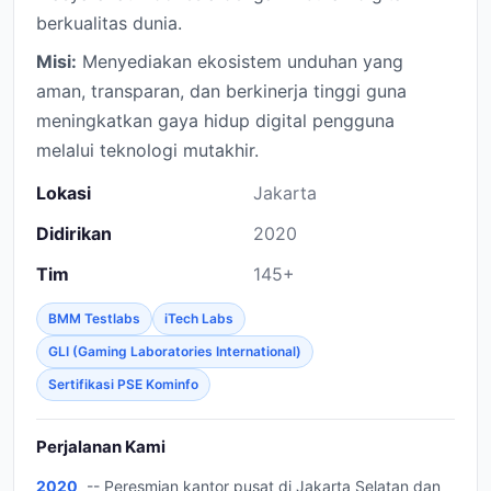
berkualitas dunia.
Misi:
Menyediakan ekosistem unduhan yang
aman, transparan, dan berkinerja tinggi guna
meningkatkan gaya hidup digital pengguna
melalui teknologi mutakhir.
Lokasi
Jakarta
Didirikan
2020
Tim
145+
BMM Testlabs
iTech Labs
GLI (Gaming Laboratories International)
Sertifikasi PSE Kominfo
Perjalanan Kami
2020
-- Peresmian kantor pusat di Jakarta Selatan dan