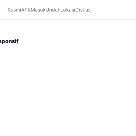
Resmi
APK
Masuk
Unduh
Lokasi
Diskusi
sponsif