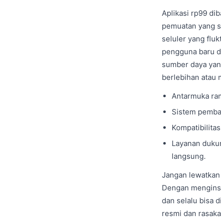
Aplikasi rp99 di
pemuatan yang sa
seluler yang flu
pengguna baru da
sumber daya yang
berlebihan atau
Antarmuka ra
Sistem pembar
Kompatibilita
Layanan dukun
langsung.
Jangan lewatkan
Dengan menginsta
dan selalu bisa 
resmi dan rasaka