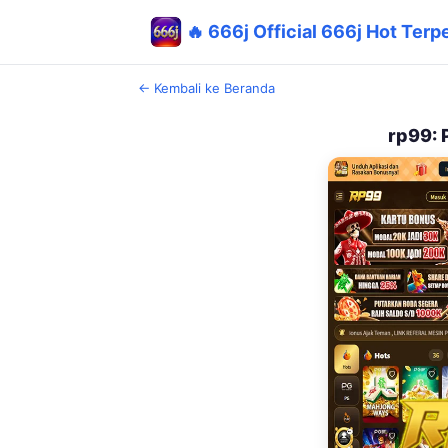
🔥 666j Official 666j Hot Ter
← Kembali ke Beranda
rp99: 