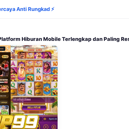
percaya Anti Rungkad ⚡
Platform Hiburan Mobile Terlengkap dan Paling Re