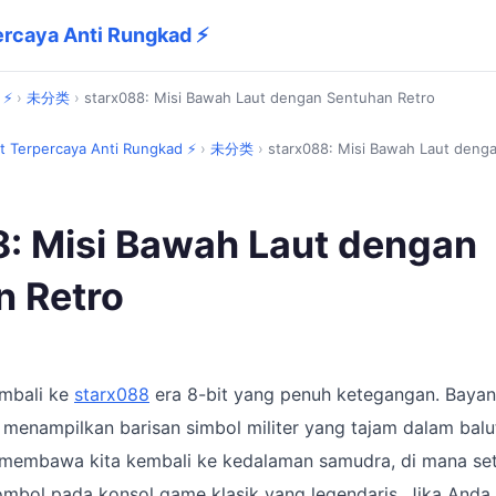
percaya Anti Rungkad ⚡
 ⚡
›
未分类
›
starx088: Misi Bawah Laut dengan Sentuhan Retro
Hot Terpercaya Anti Rungkad ⚡
›
未分类
›
starx088: Misi Bawah Laut deng
: Misi Bawah Laut dengan
n Retro
mbali ke
starx088
era 8-bit yang penuh ketegangan. Bayan
 menampilkan barisan simbol militer yang tajam dalam balut
 membawa kita kembali ke kedalaman samudra, di mana set
ombol pada konsol game klasik yang legendaris. Jika Anda