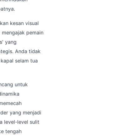
atnya.
kan kesan visual
ni mengajak pemain
s' yang
tegis. Anda tidak
kapal selam tua
ancang untuk
dinamika
 memecah
lder yang menjadi
level-level sulit
ke tengah