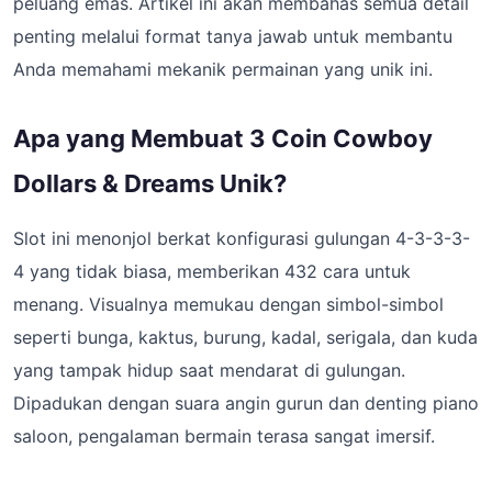
peluang emas. Artikel ini akan membahas semua detail
penting melalui format tanya jawab untuk membantu
Anda memahami mekanik permainan yang unik ini.
Apa yang Membuat 3 Coin Cowboy
Dollars & Dreams Unik?
Slot ini menonjol berkat konfigurasi gulungan 4-3-3-3-
4 yang tidak biasa, memberikan 432 cara untuk
menang. Visualnya memukau dengan simbol-simbol
seperti bunga, kaktus, burung, kadal, serigala, dan kuda
yang tampak hidup saat mendarat di gulungan.
Dipadukan dengan suara angin gurun dan denting piano
saloon, pengalaman bermain terasa sangat imersif.