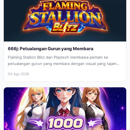
666j: Petualangan Gurun yang Membara
Flaming Stallion Blitz dari Playtech membawa pemain ke
petualangan gurun yang membara dengan visual yang tajam
dan energi tinggi. Dengan...
04 Agu 2026