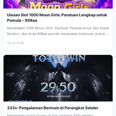
Ulasan Slot 1000 Moon Girls: Panduan Lengkap untuk
Pemula – 898aa
Menjelajahi 1000 Moon Girls: Panduan Pemula untuk Slot Klasik
Modern Jika Anda 898aa pernah merasakan keseruan duduk di
depan mesin...
18 Jul 2026
333v: Pengalaman Bermain di Perangkat Seluler
Menjelajahi dunia Crown of the Undying 333v melalui