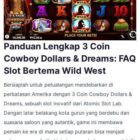
Panduan Lengkap 3 Coin
Cowboy Dollars & Dreams: FAQ
Slot Bertema Wild West
Bersiaplah untuk petualangan mendebarkan di
perbatasan Amerika dengan 3 Coin Cowboy Dollars &
Dreams, sebuah slot inovatif dari Atomic Slot Lab.
Dengan latar belakang kota gurun yang berdebu dan
suasana saloon yang autentik, game ini membawa
pemain ke era di mana setiap putaran bisa menjadi