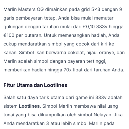
Marlin Masters OG dimainkan pada grid 5×3 dengan 9
garis pembayaran tetap. Anda bisa mulai memutar
gulungan dengan taruhan mulai dari €0,10 333v hingga
€100 per putaran. Untuk memenangkan hadiah, Anda
cukup mendaratkan simbol yang cocok dari kiri ke
kanan. Simbol ikan berwarna cokelat, hijau, oranye, dan
Marlin adalah simbol dengan bayaran tertinggi,
memberikan hadiah hingga 70x lipat dari taruhan Anda.
Fitur Utama dan Lootlines
Salah satu daya tarik utama dari game ini 333v adalah
sistem
Lootlines
. Simbol Marlin membawa nilai uang
tunai yang bisa dikumpulkan oleh simbol Nelayan. Jika
Anda mendaratkan 3 atau lebih simbol Marlin pada