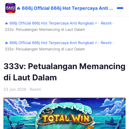
🔥 666j Official 666j Hot Terpercaya Anti Rungkad ⚡
🔥 666j Official 666j Hot Terpercaya Anti Rungkad ⚡
›
Resmi
›
333v: Petualangan Memancing di Laut Dalam
🔥 666j Official 666j Hot Terpercaya Anti Rungkad ⚡
›
Resmi
›
333v: Petualangan Memancing di Laut Dalam
333v: Petualangan Memancing
di Laut Dalam
23 Jun 2026
· Resmi