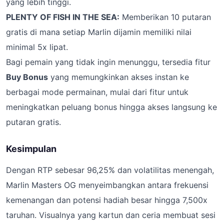
yang lebih tinggi.
PLENTY OF FISH IN THE SEA:
Memberikan 10 putaran
gratis di mana setiap Marlin dijamin memiliki nilai
minimal 5x lipat.
Bagi pemain yang tidak ingin menunggu, tersedia fitur
Buy Bonus
yang memungkinkan akses instan ke
berbagai mode permainan, mulai dari fitur untuk
meningkatkan peluang bonus hingga akses langsung ke
putaran gratis.
Kesimpulan
Dengan RTP sebesar 96,25% dan volatilitas menengah,
Marlin Masters OG menyeimbangkan antara frekuensi
kemenangan dan potensi hadiah besar hingga 7,500x
taruhan. Visualnya yang kartun dan ceria membuat sesi