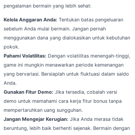
pengalaman bermain yang lebih sehat:
Kelola Anggaran Anda:
Tentukan batas pengeluaran
sebelum Anda mulai bermain. Jangan pernah
menggunakan dana yang dialokasikan untuk kebutuhan
pokok.
Pahami Volatilitas:
Dengan volatilitas menengah-tinggi,
game ini mungkin menawarkan periode kemenangan
yang bervariasi. Bersiaplah untuk fluktuasi dalam saldo
Anda.
Gunakan Fitur Demo:
Jika tersedia, cobalah versi
demo untuk memahami cara kerja fitur bonus tanpa
mempertaruhkan uang sungguhan.
Jangan Mengejar Kerugian:
Jika Anda merasa tidak
beruntung, lebih baik berhenti sejenak. Bermain dengan