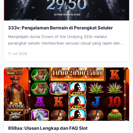
333v: Pengalaman Bermain di Perangkat Seluler
Menjelajahi dunia Crown of the Undying 333v melalui
perangkat seluler memberikan sensasi visual yang tajam dan
atmosferik, seolah-olah Anda sedang...
11 Jul 2026
898aa: Ulasan Lengkap dan FAQ Slot