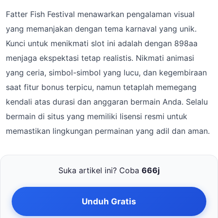
Fatter Fish Festival menawarkan pengalaman visual
yang memanjakan dengan tema karnaval yang unik.
Kunci untuk menikmati slot ini adalah dengan 898aa
menjaga ekspektasi tetap realistis. Nikmati animasi
yang ceria, simbol-simbol yang lucu, dan kegembiraan
saat fitur bonus terpicu, namun tetaplah memegang
kendali atas durasi dan anggaran bermain Anda. Selalu
bermain di situs yang memiliki lisensi resmi untuk
memastikan lingkungan permainan yang adil dan aman.
Suka artikel ini? Coba
666j
Unduh Gratis