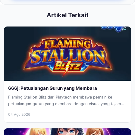
Artikel Terkait
666j: Petualangan Gurun yang Membara
Flaming Stallion Blitz dari Playtech membawa pemain ke
petualangan gurun yang membara dengan visual yang tajam
dan energi tinggi. Dengan...
04 Agu 2026